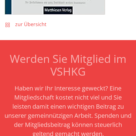
zur Übersicht
Werden Sie Mitglied im
VSHKG
Haben wir Ihr Interesse geweckt? Eine
Mitgliedschaft kostet nicht viel und Sie
leisten damit einen wichtigen Beitrag zu
unserer gemeinnützigen Arbeit.
Spenden und
der Mitgliedsbeitrag können steuerlich
geltend gemacht werden.