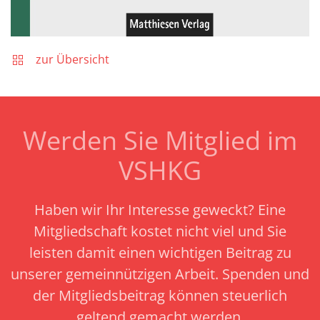
zur Übersicht
Werden Sie Mitglied im
VSHKG
Haben wir Ihr Interesse geweckt? Eine
Mitgliedschaft kostet nicht viel und Sie
leisten damit einen wichtigen Beitrag zu
unserer gemeinnützigen Arbeit.
Spenden und
der Mitgliedsbeitrag können steuerlich
geltend gemacht werden.