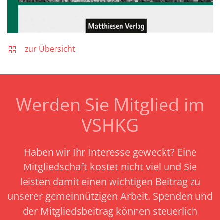
zur Übersicht
Werden Sie Mitglied im
VSHKG
Haben wir Ihr Interesse geweckt? Eine
Mitgliedschaft kostet nicht viel und Sie
leisten damit einen wichtigen Beitrag zu
unserer gemeinnützigen Arbeit.
Spenden und
der Mitgliedsbeitrag können steuerlich