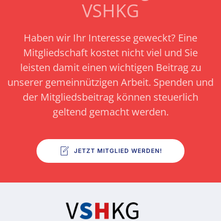
VSHKG
Haben wir Ihr Interesse geweckt? Eine
Mitgliedschaft kostet nicht viel und Sie
leisten damit einen wichtigen Beitrag zu
unserer gemeinnützigen Arbeit.
Spenden und
der Mitgliedsbeitrag können steuerlich
geltend gemacht werden.
JETZT MITGLIED WERDEN!