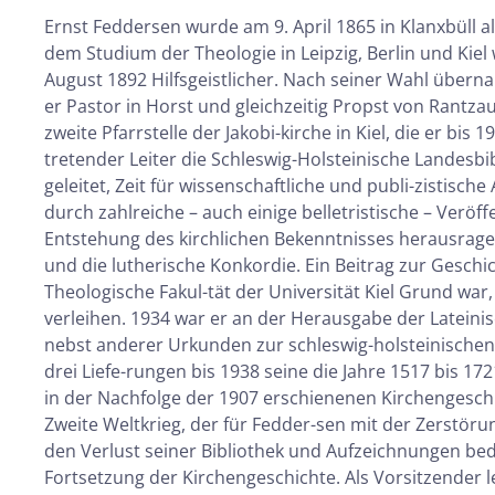
Ernst Feddersen wurde am 9. April 1865 in Klanxbüll 
dem Studium der Theologie in Leipzig, Berlin und Kiel 
August 1892 Hilfsgeistlicher. Nach seiner Wahl überna
er Pastor in Horst und gleichzeitig Propst von Rantza
zweite Pfarrstelle der Jakobi-kirche in Kiel, die er bis 
tretender Leiter die Schleswig-Holsteinische Landesbi
geleitet, Zeit für wissenschaftliche und publi-zistisch
durch zahlreiche – auch einige belletristische – Verö
Entstehung des kirchlichen Bekenntnisses herausragen
und die lutherische Konkordie. Ein Beitrag zur Geschic
Theologische Fakul-tät der Universität Kiel Grund wa
verleihen. 1934 war er an der Herausgabe der Lateinis
nebst anderer Urkunden zur schleswig-holsteinischen 
drei Liefe-rungen bis 1938 seine die Jahre 1517 bis 1
in der Nachfolge der 1907 erschienenen Kirchengesch
Zweite Weltkrieg, der für Fedder-sen mit der Zerst
den Verlust seiner Bibliothek und Aufzeichnungen bed
Fortsetzung der Kirchengeschichte. Als Vorsitzender le