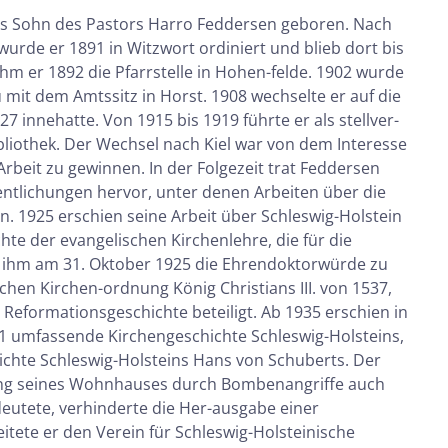
als Sohn des Pastors Harro Feddersen geboren. Nach
wurde er 1891 in Witzwort ordiniert und blieb dort bis
hm er 1892 die Pfarrstelle in Hohen-felde. 1902 wurde
u mit dem Amtssitz in Horst. 1908 wechselte er auf die
1927 innehatte. Von 1915 bis 1919 führte er als stellver-
bliothek. Der Wechsel nach Kiel war von dem Interesse
e Arbeit zu gewinnen. In der Folgezeit trat Feddersen
ffentlichungen hervor, unter denen Arbeiten über die
. 1925 erschien seine Arbeit über Schleswig-Holstein
hte der evangelischen Kirchenlehre, die für die
r, ihm am 31. Oktober 1925 die Ehrendoktorwürde zu
chen Kirchen-ordnung König Christians III. von 1537,
Reformationsgeschichte beteiligt. Ab 1935 erschien in
721 umfassende Kirchengeschichte Schleswig-Holsteins,
ichte Schleswig-Holsteins Hans von Schuberts. Der
örung seines Wohnhauses durch Bombenangriffe auch
eutete, verhinderte die Her-ausgabe einer
itete er den Verein für Schleswig-Holsteinische