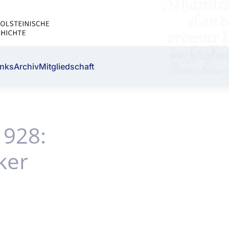
inks
Archiv
Mitgliedschaft
1928:
ker