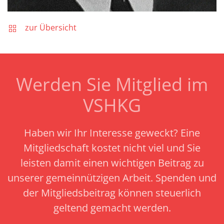
zur Übersicht
Werden Sie Mitglied im
VSHKG
Haben wir Ihr Interesse geweckt? Eine
Mitgliedschaft kostet nicht viel und Sie
leisten damit einen wichtigen Beitrag zu
unserer gemeinnützigen Arbeit.
Spenden und
der Mitgliedsbeitrag können steuerlich
geltend gemacht werden.