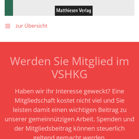
zur Übersicht
Werden Sie Mitglied im
VSHKG
Haben wir Ihr Interesse geweckt? Eine
Mitgliedschaft kostet nicht viel und Sie
leisten damit einen wichtigen Beitrag zu
unserer gemeinnützigen Arbeit.
Spenden und
der Mitgliedsbeitrag können steuerlich
geltend gemacht werden.