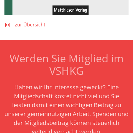
zur Übersicht
Werden Sie Mitglied im
VSHKG
Haben wir Ihr Interesse geweckt? Eine
Mitgliedschaft kostet nicht viel und Sie
leisten damit einen wichtigen Beitrag zu
unserer gemeinnützigen Arbeit.
Spenden und
der Mitgliedsbeitrag können steuerlich
geltend gemacht werden.