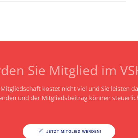
den Sie Mitglied im V
Mitgliedschaft kostet nicht viel und Sie leisten d
enden und der Mitgliedsbeitrag können steuerli
JETZT MITGLIED WERDEN!